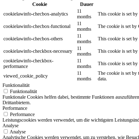
Cookie
Dauer
11
cookielawinfo-checbox-analytics
This cookie is set b
months
11
cookielawinfo-checbox-functional
The cookie is set by
months
11
cookielawinfo-checbox-others
This cookie is set b
months
11
cookielawinfo-checkbox-necessary
This cookie is set b
months
cookielawinfo-checkbox-
11
This cookie is set b
performance
months
11
The cookie is set by
viewed_cookie_policy
months
data.
Funktionalität
Funktionalität
Funktionale Cookies helfen dabei, bestimmte Funktionen auszuführen
Drittanbietern.
Performance
Performance
Leistungscookies werden verwendet, um die wichtigsten Leistungsindi
Analyse
Analyse
Analytische Cookies werden verwendet, um zu verstehen, wie Besuche