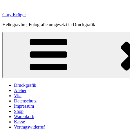
Zum
Inhalt
Gary Krüger
springen
Heliogravüre, Fotografie umgesetzt in Druckgrafik
Druckgrafik
Atelier
Vita
Datenschutz
Impressum
Shop
Warenkorb
Kasse
Vertragswiderruf